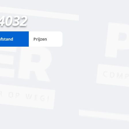
4032
afstand
Prijzen