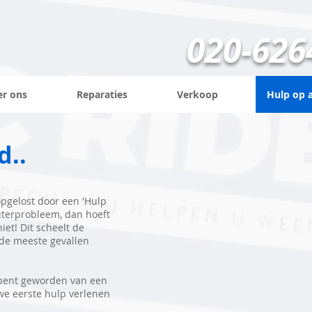
020-626
er ons
Reparaties
Verkoop
Hulp op 
d..
pgelost door een 'Hulp
uterprobleem, dan hoeft
niet! Dit scheelt de
 de meeste gevallen
r bent geworden van een
we eerste hulp verlenen