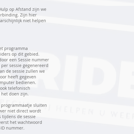
Hulp op Afstand zijn we
rbinding. Zijn hier
schijnlijk niet helpen
het programma
iders op dit gebied.
 door een Sessie nummer
 per sessie gegenereerd
an de sessie zullen we
oor heeft gegeven
omputer bedienen.
 ook telefonisch
 het doen zijn.
t programmaatje sluiten
wer niet direct wordt
 tijdens de sessie
eerst het wachtwoord
e-ID nummer.