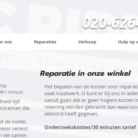
020-626
er ons
Reparaties
Verkoop
Hulp op 
Reparatie in onze winkel
BTW​
Het bepalen van de kosten voor reparati
BTW / minuut
vaak maatwerk. U kunt er bij ons in iede
vanuit gaan dat er geen hogere kosten i
heid tijd
rekening worden gebracht dan waarvoo
rocessen die
akkoord heeft gegeven..
t de (volle)
Onderzoekskosten/30 minuten tarief
voor vereist
llen we samen