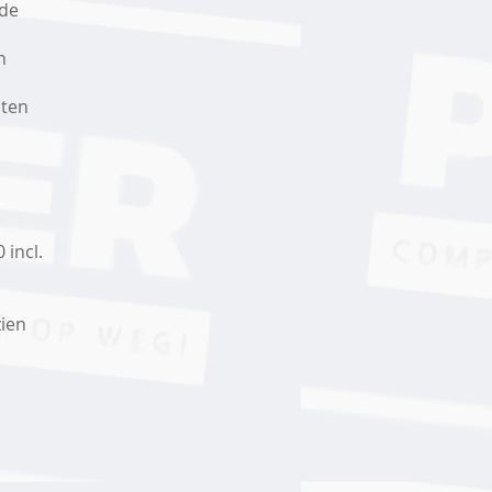
 de
n
sten
 incl.
zien