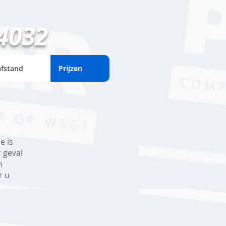
4032
afstand
Prijzen
e is
r geval
n
r u