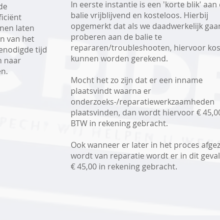
In eerste instantie is een 'korte blik' aan
de
balie vrijblijvend en kosteloos. Hierbij
iciënt
opgemerkt dat als we daadwerkelijk gaa
nnen laten
proberen aan de balie te
en van het
repararen/troubleshooten, hiervoor ko
enodigde tijd
kunnen worden gerekend.
n naar
en.
Mocht het zo zijn dat er een inname
plaatsvindt waarna er
onderzoeks-/reparatiewerkzaamheden
plaatsvinden, dan wordt hiervoor € 45,00
BTW in rekening gebracht.
Ook wanneer er later in het proces afge
wordt van reparatie wordt er in dit geval
€ 45,00 in rekening gebracht.