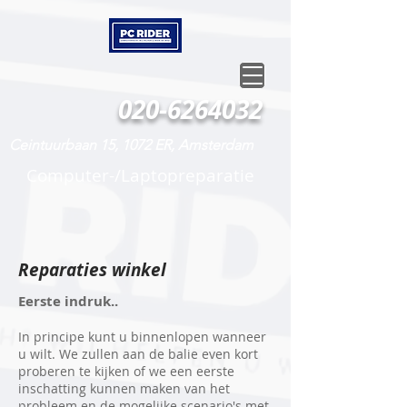
020-6264032
Ceintuurbaan 15, 1072 ER, Amsterdam
Computer-/Laptopreparatie
Reparaties winkel
Eerste indruk..
In principe kunt u binnenlopen wanneer
u wilt. We zullen aan de balie even kort
proberen te kijken of we een eerste
inschatting kunnen maken van het
probleem en de mogelijke scenario's met