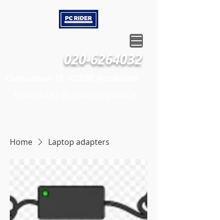
020-6264032
Ceintuurbaan 15, 1072 ER, Amsterdam
Computer-/Laptopreparatie
Home
Laptop adapters