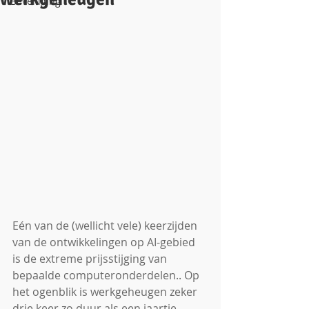
Beveiliging
Eén van de (wellicht vele) keerzijden 
van de ontwikkelingen op AI-gebied 
is de extreme prijsstijging van 
bepaalde computeronderdelen.. Op 
het ogenblik is werkgeheugen zeker 
drie keer zo duur als een jaartje 