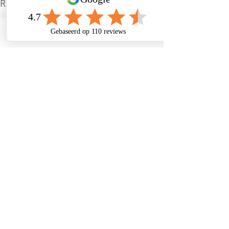
Recente blogposts
Alles weergeven
Bel ons
Adres
Mail ons
Facebook
Opmerkingen