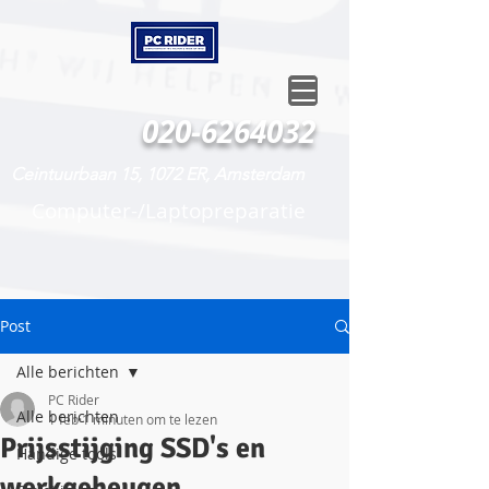
020-6264032
Ceintuurbaan 15, 1072 ER, Amsterdam
Computer-/Laptopreparatie
Post
Alle berichten
PC Rider
Alle berichten
1 feb
1 minuten om te lezen
Prijsstijging SSD's en
Handige tools
werkgeheugen