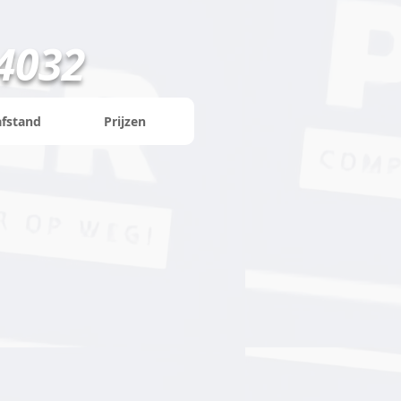
4032
afstand
Prijzen