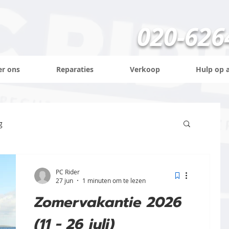
020-626
er ons
Reparaties
Verkoop
Hulp op 
g
PC Rider
27 jun
1 minuten om te lezen
Zomervakantie 2026
(11 - 26 juli)